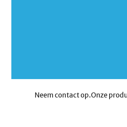
Wij leveren de douchecabines compleet af. dus met Boilers-aa
stroomkabels-afvoerpomp.
Tevens doen wij de bezorging en aansluiting
Neem contact op.
Onze prod
06 1497 2564
Mobiele badkamer
Whatsapp ons
Douchecabine
Veen
Wc
info@vossanitairverhuur.nl