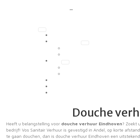
06 1497 2564
—
info@vossanitairverhuur.nl
Mobiele badkamer
Douchecabines
Binnen douche
Buiten douche
Toilet
Plaszuil/urinoir
Toilet
Veel gestelde vragen
Contact
Mijn account
Douche verhu
Heeft u belangstelling voor
douche verhuur Eindhoven
? Zoekt 
bedrijf! Vos Sanitair Verhuur is gevestigd in Andel, op korte afst
te gaan douchen, dan is douche verhuur Eindhoven een uitstekend p