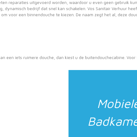
eten reparaties uitgevoerd worden, waardoor u even geen gebruik kun
g, dynamisch bedrijf dat snel kan schakelen. Vos Sanitair Verhuur he
d om voor een binnendouche te kiezen. De naam zegt het al, deze douc
n van een iets ruimere douche, dan kiest u de buitendouchecabine. Voo
Mobiel
Badkame