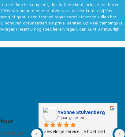
en de douche compleet, dus dat betekent inclusief de boiler,
230V stroompunt en een afvoerput. Verder kunt u bij Vos
ping of gaat u een festival organiseren? Mensen zullen het
indhoven ook inzetten als privé-sanitair. Op veel campings is
vragen! Heeft u nog specifieke vragen, dan kunt u natuurlijk
overen en wilt u toch thuis blijven douchen.
uren of familie.
t verschillende mogelijkheden.
Yvonne Stuivenberg
4 jaar geleden
rhuur
Geweldige service, je hoef niet 
Een k
oordelingen