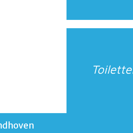
Toilett
indhoven