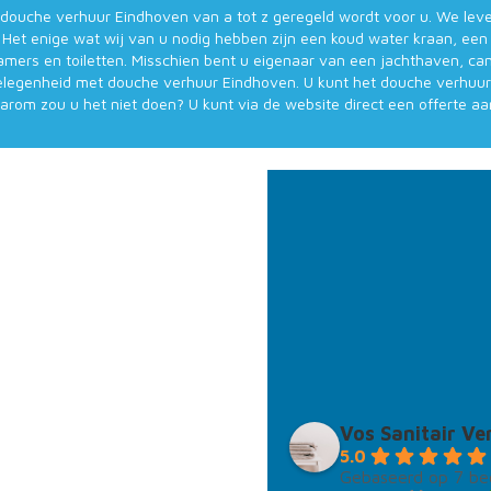
 douche verhuur Eindhoven van a tot z geregeld wordt voor u. We lever
et enige wat wij van u nodig hebben zijn een koud water kraan, een 
mers en toiletten. Misschien bent u eigenaar van een jachthaven, cam
legenheid met douche verhuur Eindhoven. U kunt het douche verhuur E
rom zou u het niet doen? U kunt via de website direct een offerte aan
Bent u uw badkamer aan het ren
Niet afhankelijk willen zijn van b
Dan hebben wij de oplossing me
Vos Sanitair Ve
5.0
Gebaseerd op 7 be