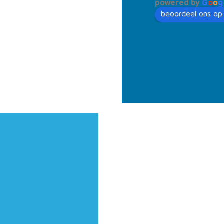
powered by
G
o
o
g
beoordeel ons op