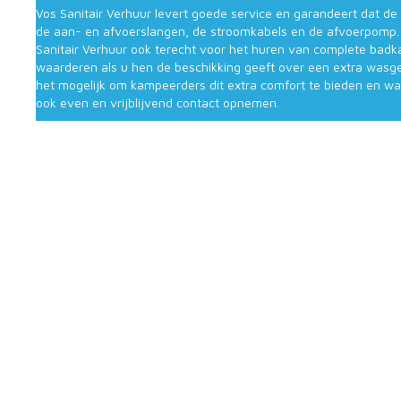
Vos Sanitair Verhuur levert goede service en garandeert dat de
de aan- en afvoerslangen, de stroomkabels en de afvoerpomp. H
Sanitair Verhuur ook terecht voor het huren van complete badka
waarderen als u hen de beschikking geeft over een extra wasge
het mogelijk om kampeerders dit extra comfort te bieden en waa
ook even en vrijblijvend contact opnemen.