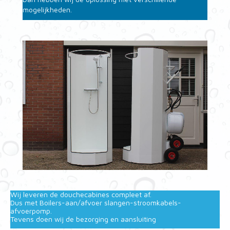
mogelijkheden.
Wij leveren de douchecabines compleet af.
Dus met Boilers-aan/afvoer slangen-stroomkabels-
afvoerpomp.
Tevens doen wij de bezorging en aansluiting