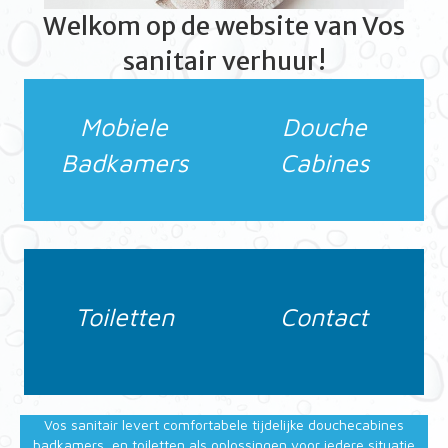
Welkom op de website van Vos
sanitair verhuur!
Mobiele
Douche
Badkamers
Cabines
Toiletten
Contact
Vos sanitair levert comfortabele tijdelijke douchecabines
,badkamers, en toiletten als oplossingen voor iedere situatie,