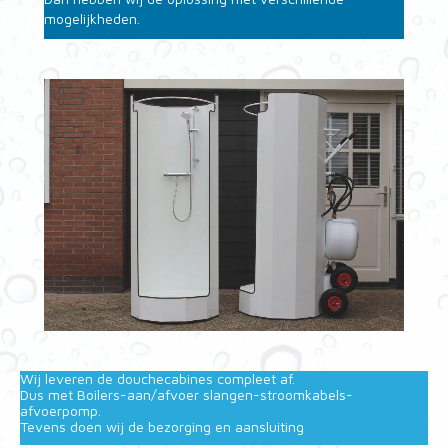
mogelijkheden.
Wij leveren de douchecabines compleet af.
Dus met Boilers-aan/afvoer slangen-stroomkabels-
afvoerpomp.
Tevens doen wij de bezorging en aansluiting