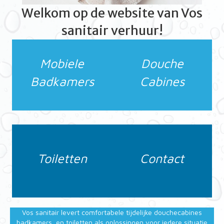
Welkom op de website van Vos
sanitair verhuur!
Mobiele
Douche
Badkamers
Cabines
Toiletten
Contact
Vos sanitair levert comfortabele tijdelijke douchecabines
,badkamers, en toiletten als oplossingen voor iedere situatie,