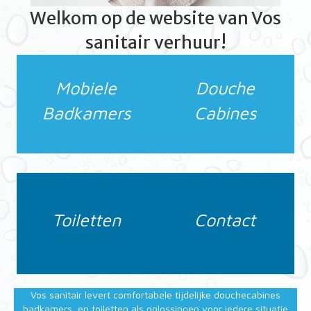
Welkom op de website van Vos
sanitair verhuur!
Mobiele
Douche
Badkamers
Cabines
Toiletten
Contact
Vos sanitair levert comfortabele tijdelijke douchecabines
,badkamers, en toiletten als oplossingen voor iedere situatie,