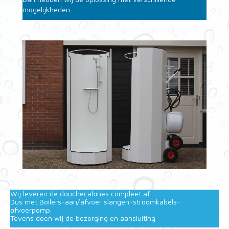
mogelijkheden.
Wij leveren de douchecabines compleet af.
Dus met Boilers-aan/afvoer slangen-stroomkabels-
afvoerpomp.
Tevens doen wij de bezorging en aansluiting