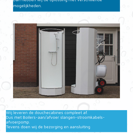
mogelijkheden.
Wij leveren de douchecabines compleet af.
Dus met Boilers-aan/afvoer slangen-stroomkabels-
afvoerpomp.
Tevens doen wij de bezorging en aansluiting