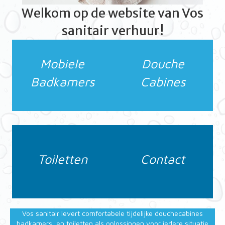
Welkom op de website van Vos
sanitair verhuur!
Mobiele
Douche
Badkamers
Cabines
Toiletten
Contact
Vos sanitair levert comfortabele tijdelijke douchecabines
,badkamers, en toiletten als oplossingen voor iedere situatie,